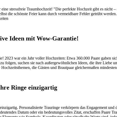
eine stressfreie Traumhochzeit! "Die perfekte Hochzeit gibt es nicht – 
lbst die schönste Feier kann durch vermeidbare Fehler getrübt werden. 
eiten
tive Ideen mit Wow-Garantie!
e! 2023 war ein Jahr voller Hochzeiten: Etwa 360.000 Paare gaben s
en zu folgen, suchen sie nach außergewöhnlichen Ideen, die ihre Liebe
tive Hochzeitsthemen, die Gästen und Brautpaar gleichermaßen mindes
hre Ringe einzigartig
einzigartig. Personalisierte Trauringe verkörpern das Engagement und d
utendes Datum oder ein bedeutungsvolles Zitat, erschaffen Paare Trau
Elemente wie Symbole, Koordinaten oder rätselhafte Worte sind, jedes