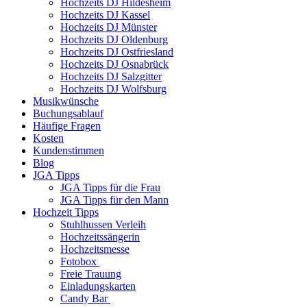
Hochzeits DJ Hildesheim
Hochzeits DJ Kassel
Hochzeits DJ Münster
Hochzeits DJ Oldenburg
Hochzeits DJ Ostfriesland
Hochzeits DJ Osnabrück
Hochzeits DJ Salzgitter
Hochzeits DJ Wolfsburg
Musikwünsche
Buchungsablauf
Häufige Fragen
Kosten
Kundenstimmen
Blog
JGA Tipps
JGA Tipps für die Frau
JGA Tipps für den Mann
Hochzeit Tipps
Stuhlhussen Verleih
Hochzeitssängerin
Hochzeitsmesse
Fotobox
Freie Trauung
Einladungskarten
Candy Bar