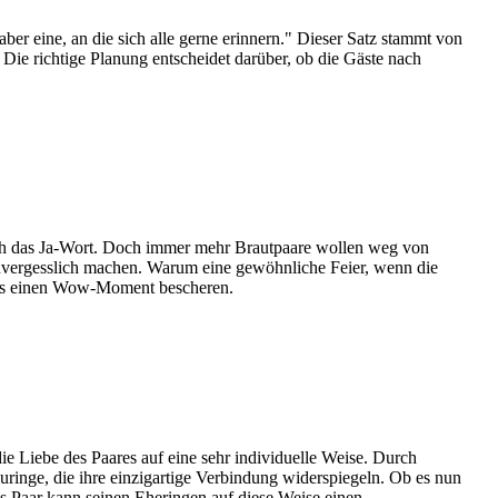
aber eine, an die sich alle gerne erinnern." Dieser Satz stammt von
Die richtige Planung entscheidet darüber, ob die Gäste nach
ich das Ja-Wort. Doch immer mehr Brautpaare wollen weg von
 unvergesslich machen. Warum eine gewöhnliche Feier, wenn die
tens einen Wow-Moment bescheren.
ie Liebe des Paares auf eine sehr individuelle Weise. Durch
ringe, die ihre einzigartige Verbindung widerspiegeln. Ob es nun
 Paar kann seinen Eheringen auf diese Weise einen