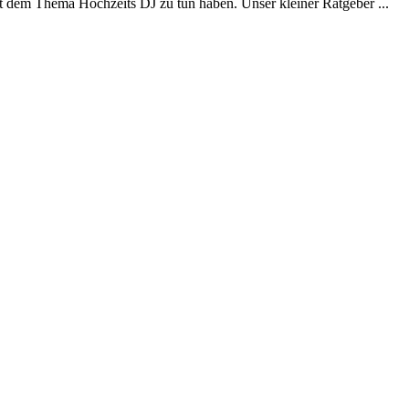
t dem Thema Hochzeits DJ zu tun haben. Unser kleiner Ratgeber ...