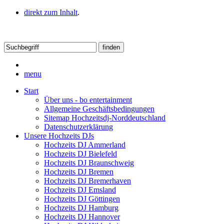
direkt zum Inhalt
.
menu
Start
Über uns - bo entertainment
Allgemeine Geschäftsbedingungen
Sitemap Hochzeitsdj-Norddeutschland
Datenschutzerklärung
Unsere Hochzeits DJs
Hochzeits DJ Ammerland
Hochzeits DJ Bielefeld
Hochzeits DJ Braunschweig
Hochzeits DJ Bremen
Hochzeits DJ Bremerhaven
Hochzeits DJ Emsland
Hochzeits DJ Göttingen
Hochzeits DJ Hamburg
Hochzeits DJ Hannover