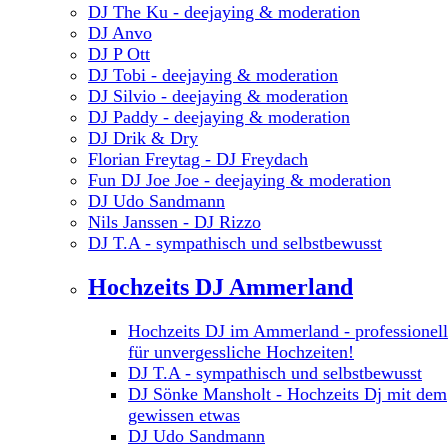
DJ The Ku - deejaying & moderation
DJ Anvo
DJ P Ott
DJ Tobi - deejaying & moderation
DJ Silvio - deejaying & moderation
DJ Paddy - deejaying & moderation
DJ Drik & Dry
Florian Freytag - DJ Freydach
Fun DJ Joe Joe - deejaying & moderation
DJ Udo Sandmann
Nils Janssen - DJ Rizzo
DJ T.A - sympathisch und selbstbewusst
Hochzeits DJ Ammerland
Hochzeits DJ im Ammerland - professionel
für unvergessliche Hochzeiten!
DJ T.A - sympathisch und selbstbewusst
DJ Sönke Mansholt - Hochzeits Dj mit dem
gewissen etwas
DJ Udo Sandmann