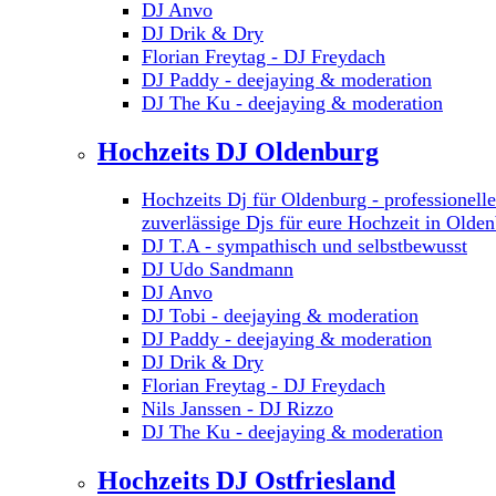
DJ Anvo
DJ Drik & Dry
Florian Freytag - DJ Freydach
DJ Paddy - deejaying & moderation
DJ The Ku - deejaying & moderation
Hochzeits DJ Oldenburg
Hochzeits Dj für Oldenburg - professionelle
zuverlässige Djs für eure Hochzeit in Olde
DJ T.A - sympathisch und selbstbewusst
DJ Udo Sandmann
DJ Anvo
DJ Tobi - deejaying & moderation
DJ Paddy - deejaying & moderation
DJ Drik & Dry
Florian Freytag - DJ Freydach
Nils Janssen - DJ Rizzo
DJ The Ku - deejaying & moderation
Hochzeits DJ Ostfriesland