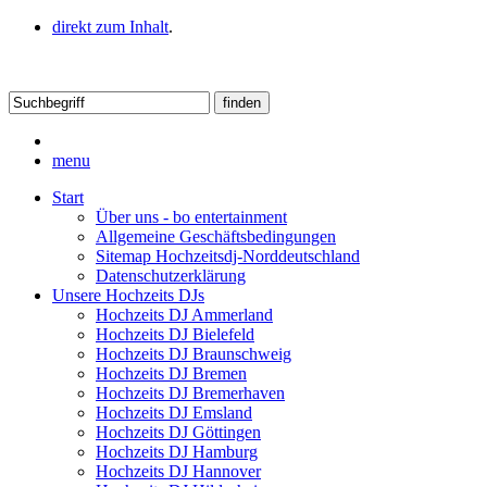
direkt zum Inhalt
.
menu
Start
Über uns - bo entertainment
Allgemeine Geschäftsbedingungen
Sitemap Hochzeitsdj-Norddeutschland
Datenschutzerklärung
Unsere Hochzeits DJs
Hochzeits DJ Ammerland
Hochzeits DJ Bielefeld
Hochzeits DJ Braunschweig
Hochzeits DJ Bremen
Hochzeits DJ Bremerhaven
Hochzeits DJ Emsland
Hochzeits DJ Göttingen
Hochzeits DJ Hamburg
Hochzeits DJ Hannover