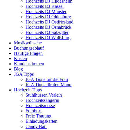
Hochzeits DJ Hildesheim
Hochzeits DJ Kassel
Hochzeits DJ Münster
Hochzeits DJ Oldenburg
Hochzeits DJ Ostfriesland
Hochzeits DJ Osnabrück
Hochzeits DJ Salzgitter
Hochzeits DJ Wolfsburg
Musikwünsche
Buchungsablauf
Häufige Fragen
Kosten
Kundenstimmen
Blog
JGA Tipps
JGA Tipps für die Frau
JGA Tipps für den Mann
Hochzeit Tipps
Stuhlhussen Verleih
Hochzeitssängerin
Hochzeitsmesse
Fotobox
Freie Trauung
Einladungskarten
Candy Bar