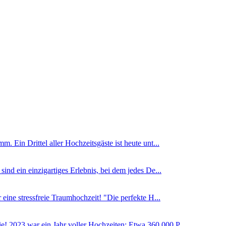
. Ein Drittel aller Hochzeitsgäste ist heute unt...
sind ein einzigartiges Erlebnis, bei dem jedes De...
eine stressfreie Traumhochzeit! "Die perfekte H...
! 2023 war ein Jahr voller Hochzeiten: Etwa 360.000 P...