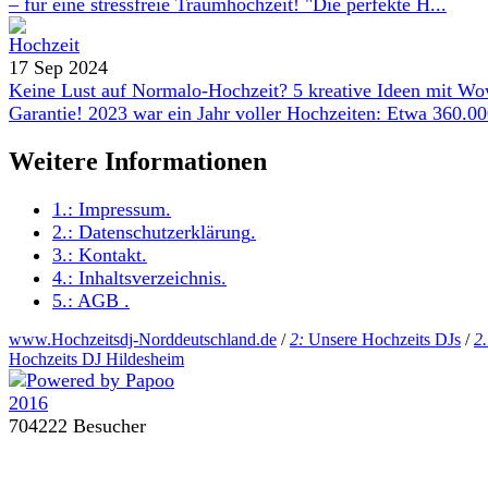
– für eine stressfreie Traumhochzeit! "Die perfekte H...
17 Sep 2024
Keine Lust auf Normalo-Hochzeit? 5 kreative Ideen mit W
Garantie! 2023 war ein Jahr voller Hochzeiten: Etwa 360.000
Weitere Informationen
1.:
Impressum
.
2.:
Datenschutzerklärung
.
3.:
Kontakt
.
4.:
Inhaltsverzeichnis
.
5.:
AGB
.
www.Hochzeitsdj-Norddeutschland.de
/
2:
Unsere Hochzeits DJs
/
2
Hochzeits DJ Hildesheim
704222 Besucher